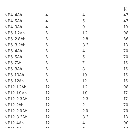
长
NP4-4Ah
4
4
4
NP4-5Ah
4
5
4
NP4-9Ah
4
9
10
NP6-1.2Ah
6
1.2
9
NP6-2.8Ah
6
2.8
6
NP6-3.2Ah
6
3.2
1
NP6-4Ah
6
4
7
NP6-5Ah
6
5
7
NP6-7Ah
6
7
15
NP6-8Ah
6
8
15
NP6-10Ah
6
10
15
NP6-12Ah
6
12
15
NP12-1.2Ah
12
1.2
9
NP12-1.9Ah
12
1.9
17
NP12-2.3Ah
12
2.3
17
NP12-2Ah
12
2
7
NP12-2.9Ah
12
2.9
7
NP12-3.2Ah
12
3.2
1
NP12-4Ah
12
4
9