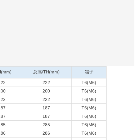
H(mm)
总高/TH(mm)
端子
222
222
T6(M6)
200
200
T6(M6)
222
222
T6(M6)
187
187
T6(M6)
187
187
T6(M6)
285
285
T6(M6)
286
286
T6(M6)