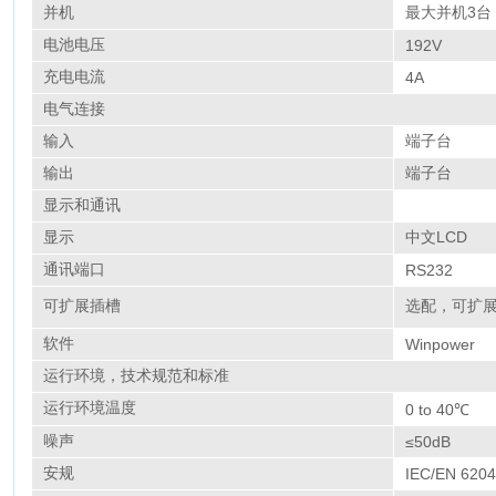
并机
最大并机3台
电池电压
192V
充电电流
4A
电气连接
输入
端子台
输出
端子台
显示和通讯
显示
中文LCD
通讯端口
RS232
可扩展插槽
选配，可扩展
软件
Winpower
运行环境，技术规范和标准
运行环境温度
0 to 40℃
噪声
≤50dB
安规
IEC/EN 6204