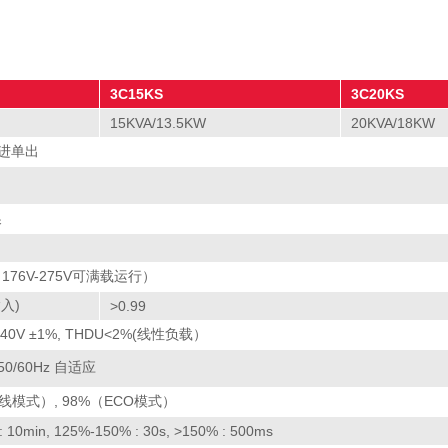
3C15KS
3C20KS
15KVA/13.5KW
20KVA/18KW
进单出
换
V（176V-275V可满载运行）
输入)
>0.99
/240V ±1%, THDU<2%(线性负载）
 50/60Hz 自适应
（在线模式）, 98%（ECO模式）
 10min, 125%-150% : 30s, >150% : 500ms