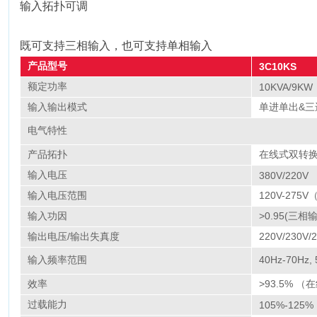
输入拓扑可调
既可支持三相输入，也可支持单相输入
产品型号
3C10KS
额定功率
10KVA/9KW
输入输出模式
单进单出&三
电气特性
产品拓扑
在线式双转
输入电压
380V/220V
输入电压范围
120V-275
输入功因
>0.95(三相
输出电压/输出失真度
220V/230V
输入频率范围
40Hz-70Hz,
效率
>93.5% 
过载能力
105%-125% :