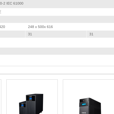
0-2 IEC 61000
证
420
248 x 500x 616
31
31